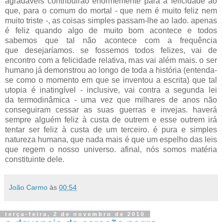
agradáveis contribuirão enormemente para a felicidade ao
que, para o comum do mortal - que nem é muito feliz nem
muito triste -, as coisas simples passam-lhe ao lado. apenas
é feliz quando algo de muito bom acontece e todos
sabemos que tal não acontece com a frequência
que desejaríamos. se fossemos todos felizes, vai de
encontro com a felicidade relativa, mas vai além mais. o ser
humano já demonstrou ao longo de toda a história (entenda-
se como o momento em que se inventou a escrita) que tal
utopia é inatingível - inclusive, vai contra a segunda lei
da termodinâmica - uma vez que milhares de anos não
conseguiram cessar as suas guerras e invejas. haverá
sempre alguém feliz à custa de outrem e esse outrem irá
tentar ser feliz à custa de um terceiro. é pura e simples
natureza humana, que nada mais é que um espelho das leis
que regem o nosso universo. afinal, nós somos matéria
constituinte dele.
João Carmo
às
00:54
terça-feira, 2 de novembro de 2010