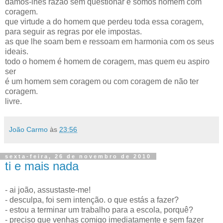
damos-lhes razão sem questionar e somos homem com
coragem.
que virtude a do homem que perdeu toda essa coragem,
para seguir as regras por ele impostas.
as que lhe soam bem e ressoam em harmonia com os seus
ideais.
todo o homem é homem de coragem, mas quem eu aspiro
ser
é um homem sem coragem ou com coragem de não ter
coragem.
livre.
João Carmo
às
23:56
sexta-feira, 26 de novembro de 2010
ti e mais nada
- ai joão, assustaste-me!
- desculpa, foi sem intenção. o que estás a fazer?
- estou a terminar um trabalho para a escola, porquê?
- preciso que venhas comigo imediatamente e sem fazer