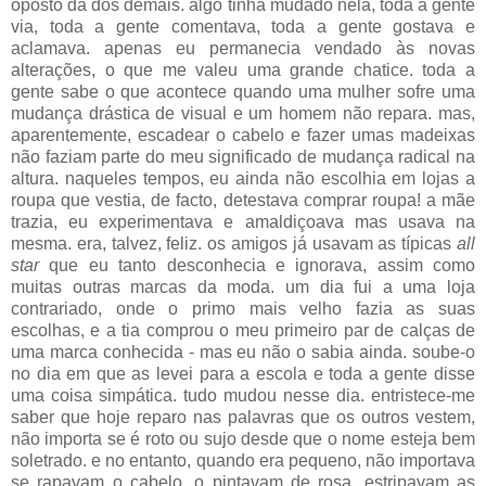
oposto da dos demais. algo tinha mudado nela, toda a gente
via, toda a gente comentava, toda a gente gostava e
aclamava. apenas eu permanecia vendado às novas
alterações, o que me valeu uma grande chatice. toda a
gente sabe o que acontece quando uma mulher sofre uma
mudança drástica de visual e um homem não repara. mas,
aparentemente, escadear o cabelo e fazer umas madeixas
não faziam parte do meu significado de mudança radical na
altura. naqueles tempos, eu ainda não escolhia em lojas a
roupa que vestia, de facto, detestava comprar roupa! a mãe
trazia, eu experimentava e amaldiçoava mas usava na
mesma. era, talvez, feliz. os amigos já usavam as típicas
all
star
que eu tanto desconhecia e ignorava, assim como
muitas outras marcas da moda. um dia fui a uma loja
contrariado, onde o primo mais velho fazia as suas
escolhas, e a tia comprou o meu primeiro par de calças de
uma marca conhecida - mas eu não o sabia ainda. soube-o
no dia em que as levei para a escola e toda a gente disse
uma coisa simpática. tudo mudou nesse dia. entristece-me
saber que hoje reparo nas palavras que os outros vestem,
não importa se é roto ou sujo desde que o nome esteja bem
soletrado. e no entanto, quando era pequeno, não importava
se rapavam o cabelo, o pintavam de rosa, estripavam as