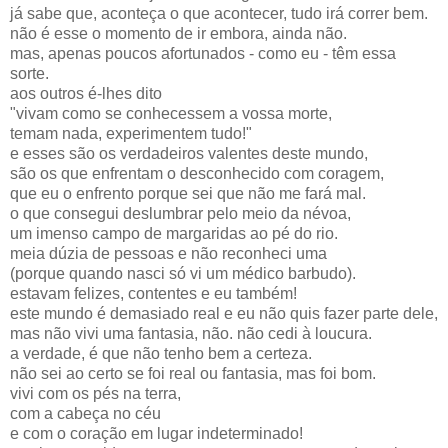
já sabe que, aconteça o que acontecer, tudo irá correr bem.
não é esse o momento de ir embora, ainda não.
mas, apenas poucos afortunados - como eu - têm essa
sorte.
aos outros é-lhes dito
"vivam como se conhecessem a vossa morte,
temam nada, experimentem tudo!"
e esses são os verdadeiros valentes deste mundo,
são os que enfrentam o desconhecido com coragem,
que eu o enfrento porque sei que não me fará mal.
o que consegui deslumbrar pelo meio da névoa,
um imenso campo de margaridas ao pé do rio.
meia dúzia de pessoas e não reconheci uma
(porque quando nasci só vi um médico barbudo).
estavam felizes, contentes e eu também!
este mundo é demasiado real e eu não quis fazer parte dele,
mas não vivi uma fantasia, não. não cedi à loucura.
a verdade, é que não tenho bem a certeza.
não sei ao certo se foi real ou fantasia, mas foi bom.
vivi com os pés na terra,
com a cabeça no céu
e com o coração em lugar indeterminado!