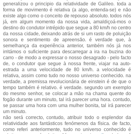
generalizou o principio da relatividade de Galileo. toda a
forma de movimento é relativa (a algo, entenda-se) e não
existe algo como o conceito de repouso absoluto. todos nós
já, em algum momento da nossa vida, amaldiçoá-mos o
destino do condutor intrépido que segue a 80 km/h no centro
da nossa cidade, deixando atrás de si um rasto de poluição
sonora e sentimento de apreensão. é verdade que, à
semelhança da experiência anterior, também nós já nos
irritámos o suficiente para descarregar a ira na buzina do
carro - de modo a expressar o nosso desagrado - pelo facto
de, o condutor que segue à nossa frente, viajar na auto-
estrada a uma velocidade de 80 km/h. a velocidade é
relativa, assim como tudo no nosso universo conhecido. na
verdade, a premissa revolucionária de einstein é de que o
tempo também é relativo. é verdade. segundo um exemplo
do mesmo senhor, se colocar a mão na chama quente do
fogão durante um minuto, tal irá parecer uma hora. contudo,
se passar uma hora com uma mulher bonita, tal irá parecer
um minuto.
não será correcto, contudo, atribuir todo o esplendor da
relatividade aos fantásticos fenómenos da física. de facto,
como referi anteriormente, tudo no universo conhecido é