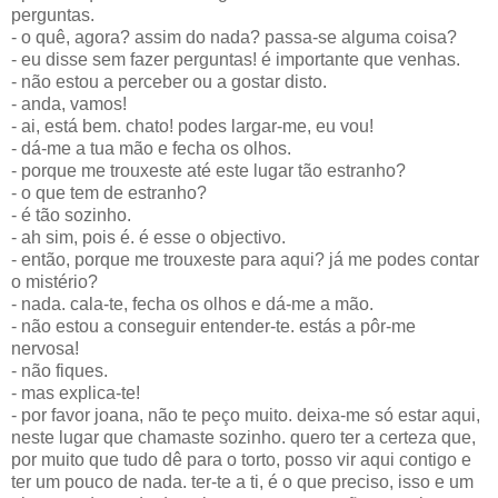
perguntas.
- o quê, agora? assim do nada? passa-se alguma coisa?
- eu disse sem fazer perguntas! é importante que venhas.
- não estou a perceber ou a gostar disto.
- anda, vamos!
- ai, está bem. chato! podes largar-me, eu vou!
- dá-me a tua mão e fecha os olhos.
- porque me trouxeste até este lugar tão estranho?
- o que tem de estranho?
- é tão sozinho.
- ah sim, pois é. é esse o objectivo.
- então, porque me trouxeste para aqui? já me podes contar
o mistério?
- nada. cala-te, fecha os olhos e dá-me a mão.
- não estou a conseguir entender-te. estás a pôr-me
nervosa!
- não fiques.
- mas explica-te!
- por favor joana, não te peço muito. deixa-me só estar aqui,
neste lugar que chamaste sozinho. quero ter a certeza que,
por muito que tudo dê para o torto, posso vir aqui contigo e
ter um pouco de nada. ter-te a ti, é o que preciso, isso e um