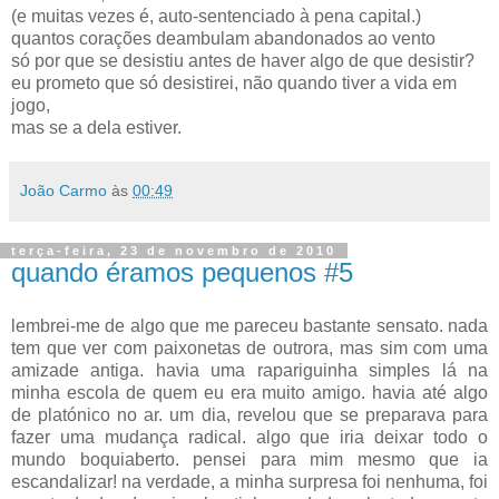
(e muitas vezes é, auto-sentenciado à pena capital.)
quantos corações deambulam abandonados ao vento
só por que se desistiu antes de haver algo de que desistir?
eu prometo que só desistirei, não quando tiver a vida em
jogo,
mas se a dela estiver.
João Carmo
às
00:49
terça-feira, 23 de novembro de 2010
quando éramos pequenos #5
lembrei-me de algo que me pareceu bastante sensato. nada
tem que ver com paixonetas de outrora, mas sim com uma
amizade antiga. havia uma rapariguinha simples lá na
minha escola de quem eu era muito amigo. havia até algo
de platónico no ar. um dia, revelou que se preparava para
fazer uma mudança radical. algo que iria deixar todo o
mundo boquiaberto. pensei para mim mesmo que ia
escandalizar! na verdade, a minha surpresa foi nenhuma, foi