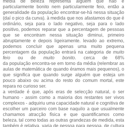
média de beleza representa alguém que não é
particularmente bonito nem particularmente feio, então a
generalidade da população encontrar-se-há nessa situação
(daí o pico da curva). à medida que nos afastamos do que é
ordinário, seja para o lado negativo, seja para o lado
positivo, podemos reparar que a percentagem de pessoas
que se encontram nessa situação diminui, primeiro
abruptamente e depois ligeiramente. levado ao extremo,
podemos concluir que apenas uma muito pequena
percentagem da população entrará na categoria de
muito
feio
ou de
muito bonito
. cerca de 68%
da população encontra-se em torno da média (relembrar as
aulas de matemática de quando éramos mais pequenos), o
que significa que quando surge alguém que esteja um
pouco abaixo ou acima do resto do comum mortal, este
repara no curioso ser.
a verdade é que, após eras de selecção natural, o ser
humano - assim como a maioria dos restantes ser vivos
complexos - adquiriu uma capacidade natural e cognitiva de
escolher um parceiro com base naquilo a que usualmente
chamamos atracção física e que quantificamos como
beleza. tal como todas as outras grandezas de medida, esta
também é relativa. varia de pessoa para pessoa, de cultura