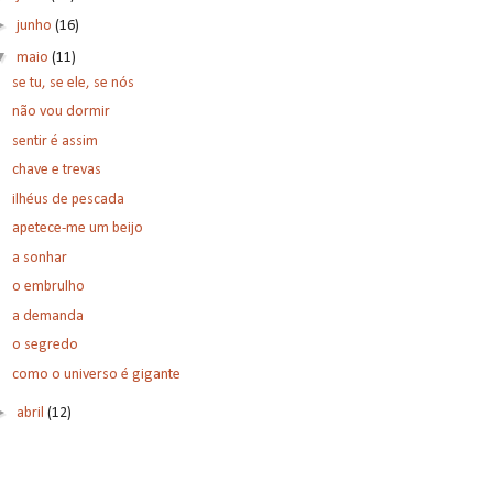
►
junho
(16)
▼
maio
(11)
se tu, se ele, se nós
não vou dormir
sentir é assim
chave e trevas
ilhéus de pescada
apetece-me um beijo
a sonhar
o embrulho
a demanda
o segredo
como o universo é gigante
►
abril
(12)