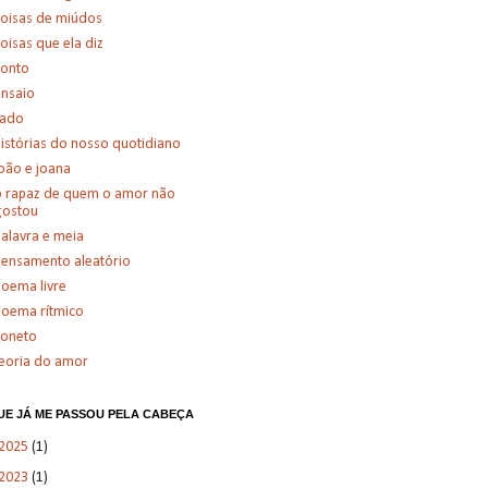
oisas de miúdos
oisas que ela diz
conto
nsaio
fado
istórias do nosso quotidiano
oão e joana
 rapaz de quem o amor não
gostou
alavra e meia
ensamento aleatório
oema livre
oema rítmico
soneto
eoria do amor
UE JÁ ME PASSOU PELA CABEÇA
2025
(1)
2023
(1)