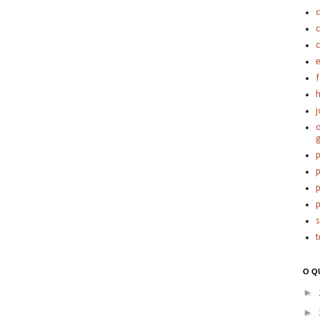
c
c
e
h
j
o
p
p
p
p
t
O Q
►
►