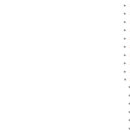
►
►
►
►
►
►
►
►
►
▼