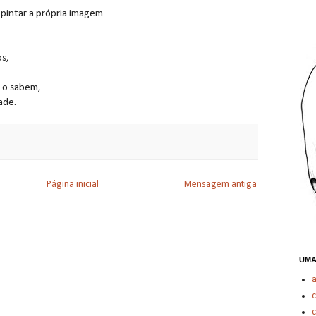
pintar a própria imagem
s,
 o sabem,
ade.
Página inicial
Mensagem antiga
UMA
c