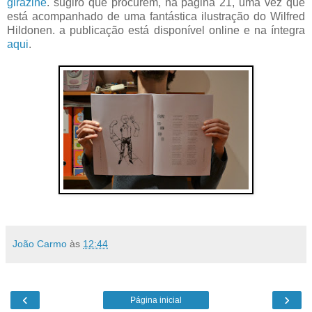
girazine
. sugiro que procurem, na página 21, uma vez que
está acompanhado de uma fantástica ilustração do Wilfred
Hildonen. a publicação está disponível online e na íntegra
aqui
.
João Carmo
às
12:44
‹
›
Página inicial