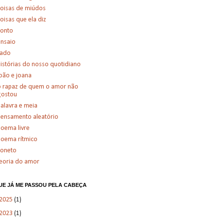
oisas de miúdos
oisas que ela diz
conto
nsaio
fado
istórias do nosso quotidiano
oão e joana
 rapaz de quem o amor não
gostou
alavra e meia
ensamento aleatório
oema livre
oema rítmico
soneto
eoria do amor
UE JÁ ME PASSOU PELA CABEÇA
2025
(1)
2023
(1)