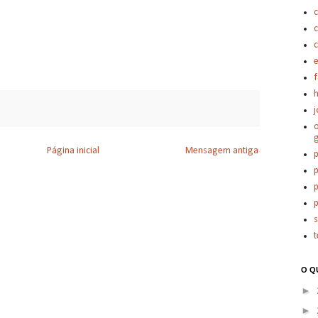
c
c
e
h
j
o
Página inicial
Mensagem antiga
p
p
p
p
t
O Q
►
►