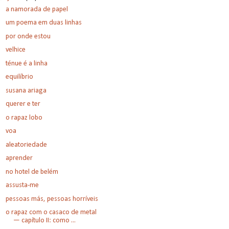
a namorada de papel
um poema em duas linhas
por onde estou
velhice
ténue é a linha
equilíbrio
susana ariaga
querer e ter
o rapaz lobo
voa
aleatoriedade
aprender
no hotel de belém
assusta-me
pessoas más, pessoas horríveis
o rapaz com o casaco de metal
— capítulo II: como ...