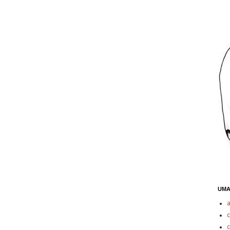
UMA
c