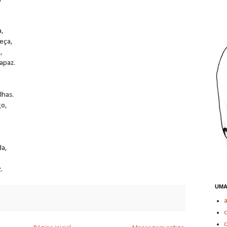
a,
eça,
,
apaz.
lhas.
o,
da,
.
UMA
c