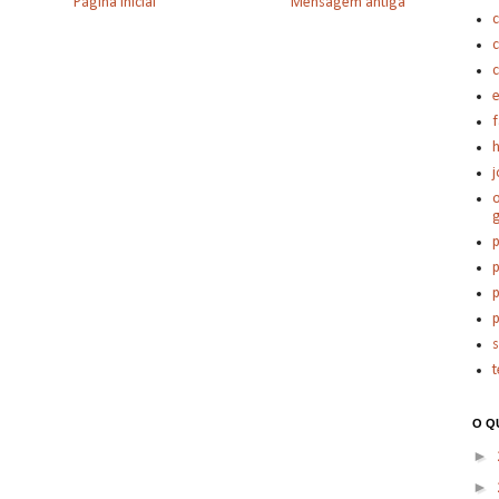
Página inicial
Mensagem antiga
c
c
e
h
j
o
p
p
p
p
t
O Q
►
►