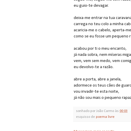
eu guio-te devagar.
deixa-me entrar na tua caravan
carrega no teu colo a minha cab
acaricia-me o cabelo, aperta-me
como se eu fosse um pequeno r
acabou por ti o meu encanto,
já nada sobra, nem míseras miga
vem, vem sem medo, vem comig
eu devolvo-te a razão.
abre a porta, abre a janela,
adormece os teus cães de guar
vou invadir-te esta noite,
já não sou mais o pequeno rapaz
sonhado por
João Carmo
às
00:03
esquisso de
poema livre