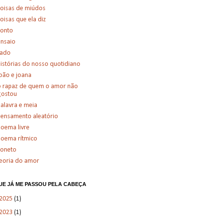
oisas de miúdos
oisas que ela diz
conto
nsaio
fado
istórias do nosso quotidiano
oão e joana
 rapaz de quem o amor não
gostou
alavra e meia
ensamento aleatório
oema livre
oema rítmico
soneto
eoria do amor
UE JÁ ME PASSOU PELA CABEÇA
2025
(1)
2023
(1)