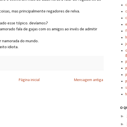
c
isas, mas principalmente regadores de relva.
c
ado esse tópico. devíamos?
e
namorado fala de gajas com os amigos ao invés de admitir
h
or namorada do mundo.
j
ito idiota.
o
p
p
p
Página inicial
Mensagem antiga
p
t
O Q
►
►