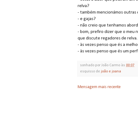
relva?
- também mencionámos outras co
- e gajas?
- não creio que tenhamos abord
- bom, prefiro dizer que o meu 
que discute regadores de relva.
- às vezes penso que és a melh
- às vezes penso que és um perfe
sonhado por
João Carmo
às
00:07
esquisso de
joão e joana
Mensagem mais recente