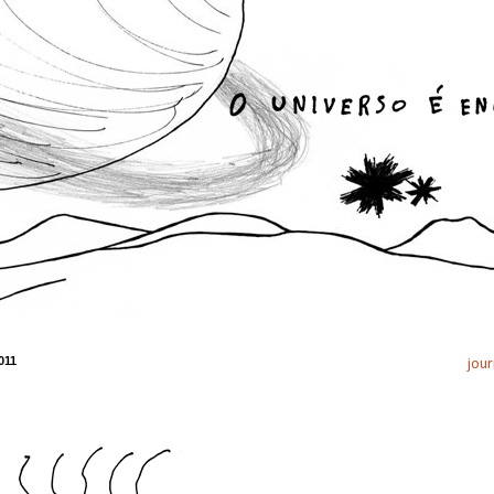
011
jour