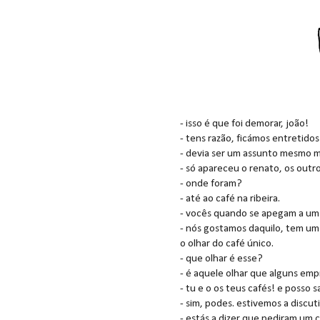
- isso é que foi demorar, joão!
- tens razão, ficámos entretidos
- devia ser um assunto mesmo m
- só apareceu o renato, os outro
- onde foram?
- até ao café na ribeira.
- vocês quando se apegam a um 
- nós gostamos daquilo, tem um 
o olhar do café único.
- que olhar é esse?
- é aquele olhar que alguns emp
- tu e o os teus cafés! e posso 
- sim, podes. estivemos a discut
- estás a dizer que pediram um 