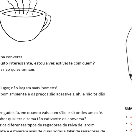
 na conversa.
uito interessante, estou a ver. estiveste com quem?
s não quiseram sair.
lugar, não largam mais. homens!
bom ambiente e os preços são acessíveis. ah, e não te dão
UMA
regados fazem quando vais a um sítio e só pedes um café.
saber qual era o tema tão cativante da conversa?
ir os diferentes tipos de regadores de relva de jardim.
c
café e estiveram mais de duas horas a falar de regadores de