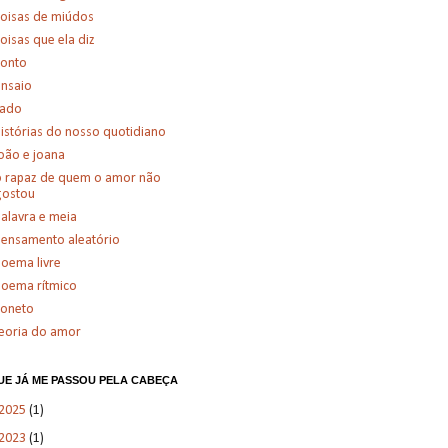
oisas de miúdos
oisas que ela diz
conto
nsaio
fado
istórias do nosso quotidiano
oão e joana
 rapaz de quem o amor não
gostou
alavra e meia
ensamento aleatório
oema livre
oema rítmico
soneto
eoria do amor
UE JÁ ME PASSOU PELA CABEÇA
2025
(1)
2023
(1)