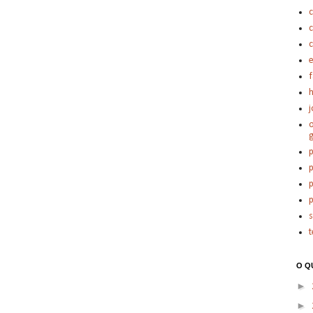
c
c
e
h
j
o
p
p
p
p
t
O Q
►
►