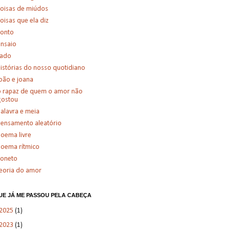
oisas de miúdos
oisas que ela diz
conto
nsaio
fado
istórias do nosso quotidiano
oão e joana
 rapaz de quem o amor não
gostou
alavra e meia
ensamento aleatório
oema livre
oema rítmico
soneto
eoria do amor
UE JÁ ME PASSOU PELA CABEÇA
2025
(1)
2023
(1)